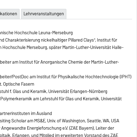
ikationen
Lehrveranstaltungen
chnische Hochschule Leuna-Merseburg
d Charakterisierung nickelhaltiger Pillared Clays", Institut für
Hochschule Merseburg, später Martin-Luther-Universität Halle-
beiter am Institut für Anorganische Chemie der Martin-Luther-
rbeiter/PostDoc am Institut für Physikalische Hochtechnologie (IPHT)
bt. Optische Fasern
stuhl f. Glas und Keramik, Universität Erlangen-Nürnberg
Polymerkeramik am Lehrstuhl für Glas und Keramik, Universität
artnerinstituten im Ausland
iting Scholar am MS&E, Univ. of Washington, Seattle, WA, USA
Angewandte Energieforschung e.V. (ZAE Bayern), Leiter der
taik, Erlangen, und Mitglied im erweiterten Vorstand des ZAE