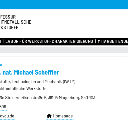
OFESSUR
HTMETALLISCHE
KSTOFFE
M
LABOR FÜR WERKSTOFFCHARAKTERISIERUNG
MITARBEITEND
ur
r. nat. Michael Scheffler
kstoffe, Technologien und Mechanik (IWTM)
chtmetallische Werkstoffe
ße Steinernetischstraße 6, 39104 Magdeburg, G50-103
4596
ovgu.de
Homepage