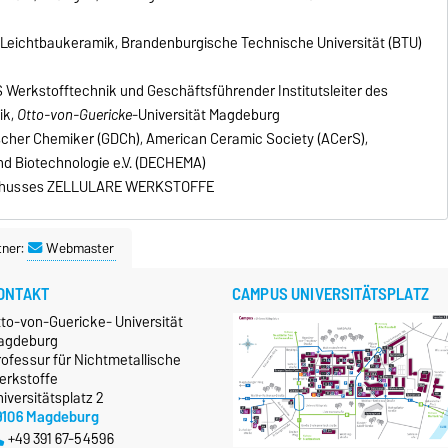
Leichtbaukeramik, Brandenburgische Technische Universität (BTU)
S Werkstofftechnik und Geschäftsführender Institutsleiter des
ik,
Otto-von-Guericke
-Universität Magdeburg
tscher Chemiker (GDCh), American Ceramic Society (ACerS),
nd Biotechnologie e.V. (DECHEMA)
sschusses ZELLULARE WERKSTOFFE
tner:
Webmaster
ONTAKT
CAMPUS UNIVERSITÄTSPLATZ
tto-von-Guericke- Universität
agdeburg
ofessur für Nichtmetallische
erkstoffe
iversitätsplatz 2
9106 Magdeburg
+49 391 67-54596