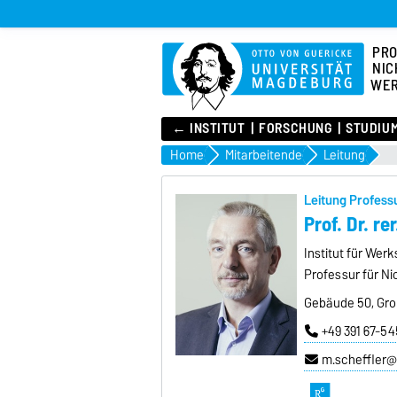
PR
NIC
WER
← INSTITUT
FORSCHUNG
STUDIU
Home
Mitarbeitende
Leitung
Leitung Profess
Prof. Dr. re
Institut für Wer
Professur für Ni
Gebäude 50, Gro
+49 391 67-5
m.scheffler@