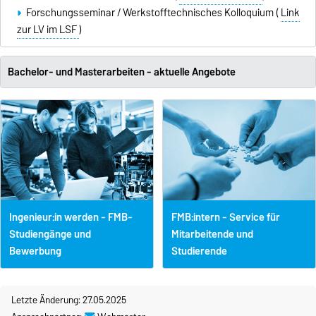
Forschungsseminar / Werkstofftechnisches Kolloquium (
Link
zur LV im LSF
)
Bachelor- und Masterarbeiten - aktuelle Angebote
Ingenieur:in werden - FMB-
FMB:intern - Service für
Studiengänge und
Mitarbeitende und
Bewerbung
Studierende
Letzte Änderung: 27.05.2025