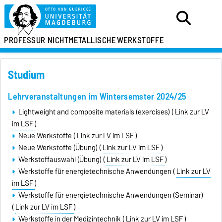
PROFESSUR
NICHTMETALLISCHE
WERKSTOFFE
Studium
Lehrveranstaltungen im Wintersemster 2024/25
Lightweight and composite materials (exercises) (
Link zur LV
im LSF
)
Neue Werkstoffe (
Link zur LV im LSF
)
Neue Werkstoffe (Übung) (
Link zur LV im LSF
)
Werkstoffauswahl (Übung) (
Link zur LV im LSF
)
Werkstoffe für energietechnische Anwendungen (
Link zur LV
im LSF
)
Werkstoffe für energietechnische Anwendungen (Seminar)
(
Link zur LV im LSF
)
Werkstoffe in der Medizintechnik (
Link zur LV im LSF
)